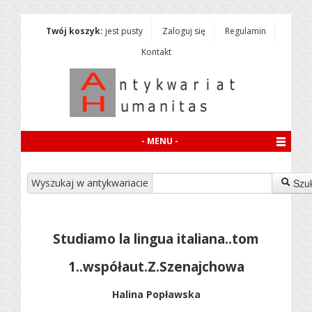
Twój koszyk:
jest pusty
Zaloguj się
Regulamin
Kontakt
- MENU -
Wyszukaj w antykwariacie
Szu
Studiamo la lingua italiana..tom
1..współaut.Z.Szenajchowa
Halina Popławska