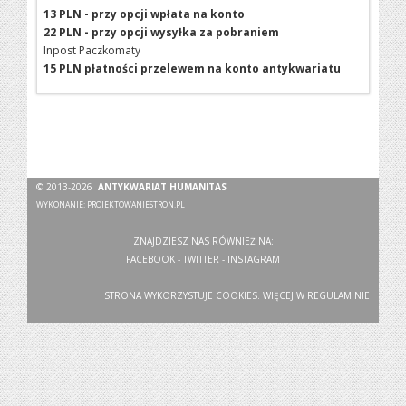
13 PLN - przy opcji wpłata na konto
22 PLN - przy opcji wysyłka za pobraniem
Inpost Paczkomaty
15 PLN płatności przelewem na konto antykwariatu
© 2013-2026
ANTYKWARIAT HUMANITAS
WYKONANIE:
PROJEKTOWANIESTRON.PL
ZNAJDZIESZ NAS RÓWNIEŻ NA:
FACEBOOK
-
TWITTER
-
INSTAGRAM
STRONA WYKORZYSTUJE COOKIES. WIĘCEJ W
REGULAMINIE