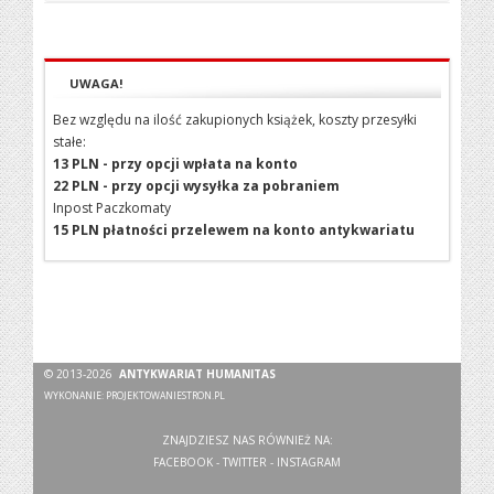
UWAGA!
Bez względu na ilość zakupionych książek, koszty przesyłki
stałe:
13 PLN - przy opcji wpłata na konto
22 PLN - przy opcji wysyłka za pobraniem
Inpost Paczkomaty
15 PLN płatności przelewem na konto antykwariatu
© 2013-2026
ANTYKWARIAT HUMANITAS
WYKONANIE:
PROJEKTOWANIESTRON.PL
ZNAJDZIESZ NAS RÓWNIEŻ NA:
FACEBOOK
-
TWITTER
-
INSTAGRAM