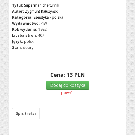
Tytuł:
Superman chałturnik
Autor:
Zygmunt Kałużyński
Kategoria:
Eseistyka - polska
Wydawnictwo:
PIW
Rok wydania:
1982
Liczba stron:
407
Język:
polski
Stan:
dobry
Cena:
13
PLN
Dodaj do koszyka
powrót
Spis treści