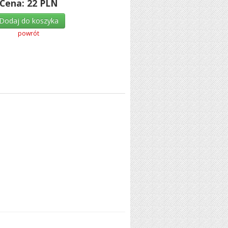
Cena:
22
PLN
Dodaj do koszyka
powrót