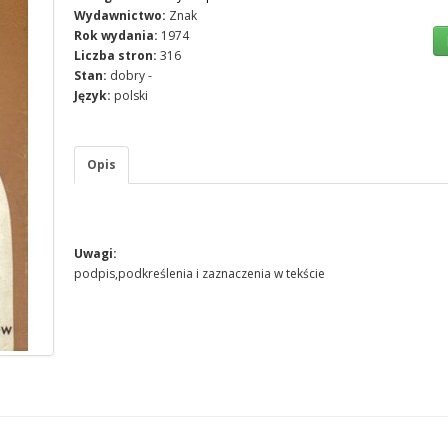
Wydawnictwo:
Znak
Rok wydania:
1974
Liczba stron:
316
Stan:
dobry -
Język:
polski
Opis
Uwagi:
podpis,podkreślenia i zaznaczenia w tekście