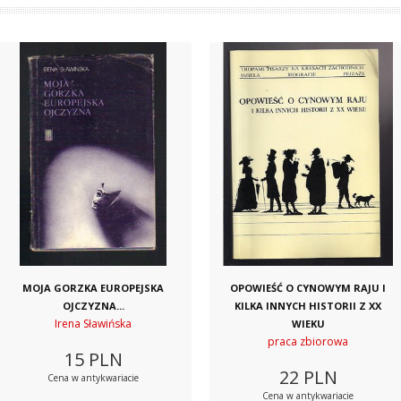
MOJA GORZKA EUROPEJSKA
OPOWIEŚĆ O CYNOWYM RAJU I
OJCZYZNA...
KILKA INNYCH HISTORII Z XX
Irena Sławińska
WIEKU
praca zbiorowa
15
PLN
22
PLN
Cena w antykwariacie
Cena w antykwariacie