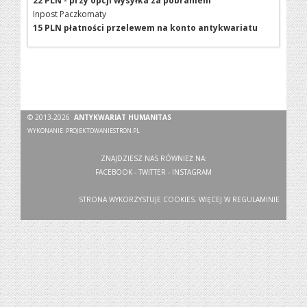
22 PLN - przy opcji wysyłka za pobraniem
Inpost Paczkomaty
15 PLN płatności przelewem na konto antykwariatu
© 2013-2026
ANTYKWARIAT HUMANITAS
WYKONANIE:
PROJEKTOWANIESTRON.PL
ZNAJDZIESZ NAS RÓWNIEŻ NA:
FACEBOOK
-
TWITTER
-
INSTAGRAM
STRONA WYKORZYSTUJE COOKIES. WIĘCEJ W
REGULAMINIE