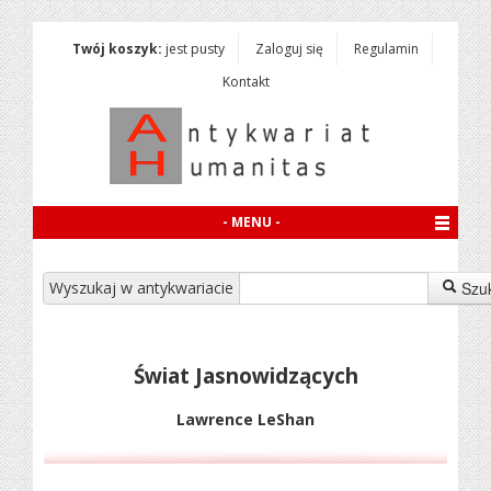
Twój koszyk:
jest pusty
Zaloguj się
Regulamin
Kontakt
- MENU -
Wyszukaj w antykwariacie
Szu
Świat Jasnowidzących
Lawrence LeShan