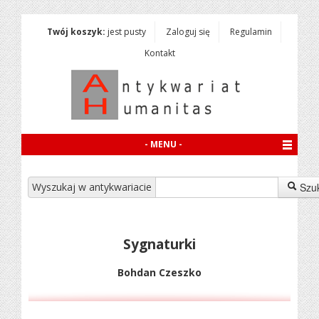
Twój koszyk:
jest pusty
Zaloguj się
Regulamin
Kontakt
- MENU -
Wyszukaj w antykwariacie
Szu
Sygnaturki
Bohdan Czeszko