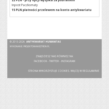
22 PLN - przy opcji wysyłka za pobraniem
Inpost Paczkomaty
15 PLN płatności przelewem na konto antykwariatu
© 2013-2026
ANTYKWARIAT HUMANITAS
WYKONANIE:
PROJEKTOWANIESTRON.PL
ZNAJDZIESZ NAS RÓWNIEŻ NA:
FACEBOOK
-
TWITTER
-
INSTAGRAM
STRONA WYKORZYSTUJE COOKIES. WIĘCEJ W
REGULAMINIE