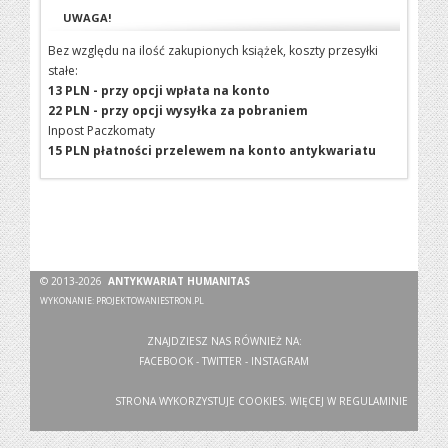
UWAGA!
Bez względu na ilość zakupionych książek, koszty przesyłki
stałe:
13 PLN - przy opcji wpłata na konto
22 PLN - przy opcji wysyłka za pobraniem
Inpost Paczkomaty
15 PLN płatności przelewem na konto antykwariatu
© 2013-2026
ANTYKWARIAT HUMANITAS
WYKONANIE:
PROJEKTOWANIESTRON.PL
ZNAJDZIESZ NAS RÓWNIEŻ NA:
FACEBOOK
-
TWITTER
-
INSTAGRAM
STRONA WYKORZYSTUJE COOKIES. WIĘCEJ W
REGULAMINIE