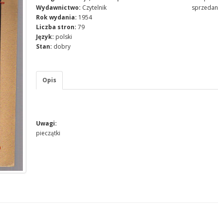
Wydawnictwo:
Czytelnik
sprzedan
Rok wydania:
1954
Liczba stron:
79
Język:
polski
Stan:
dobry
Opis
Uwagi:
pieczątki