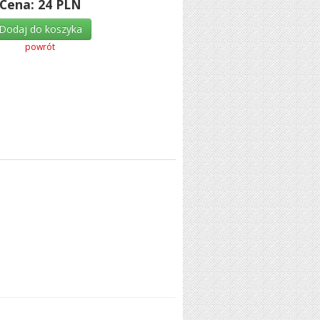
Cena:
24
PLN
Dodaj do koszyka
powrót