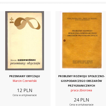
PRZEMIANY OBYCZAJU
PROBLEMY ROZWOJU SPOŁECZNO-
Marcin Czerwiński
GOSPODARCZEGO OBSZARÓW
PRZYGRANICZNYCH
12
PLN
praca zbiorowa
Cena w antykwariacie
24
PLN
Cena w antykwariacie