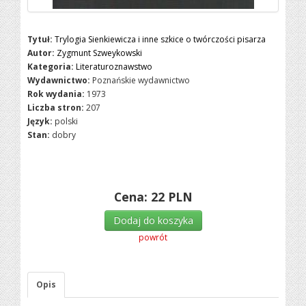
Tytuł:
Trylogia Sienkiewicza i inne szkice o twórczości pisarza
Autor:
Zygmunt Szweykowski
Kategoria:
Literaturoznawstwo
Wydawnictwo:
Poznańskie wydawnictwo
Rok wydania:
1973
Liczba stron:
207
Język:
polski
Stan:
dobry
Cena:
22
PLN
Dodaj do koszyka
powrót
Opis