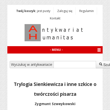
Twój koszyk:
jest pusty
Zaloguj się
Regulamin
Kontakt
- MENU -
Wyszukaj w antykwariacie
Szu
Trylogia Sienkiewicza i inne szkice o
twórczości pisarza
Zygmunt Szweykowski