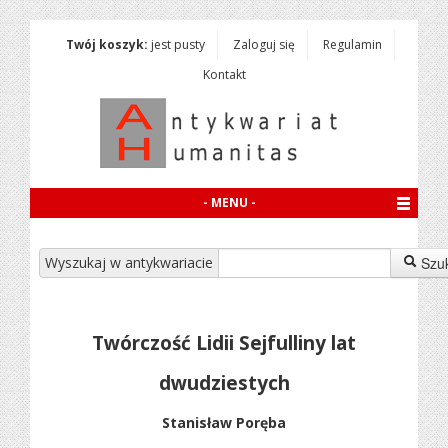
Twój koszyk:
jest pusty
Zaloguj się
Regulamin
Kontakt
- MENU -
Wyszukaj w antykwariacie
Szu
Twórczość Lidii Sejfulliny lat
dwudziestych
Stanisław Poręba