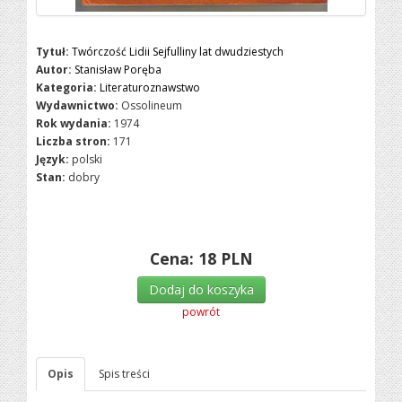
Tytuł:
Twórczość Lidii Sejfulliny lat dwudziestych
Autor:
Stanisław Poręba
Kategoria:
Literaturoznawstwo
Wydawnictwo:
Ossolineum
Rok wydania:
1974
Liczba stron:
171
Język:
polski
Stan:
dobry
Cena:
18
PLN
Dodaj do koszyka
powrót
Opis
Spis treści