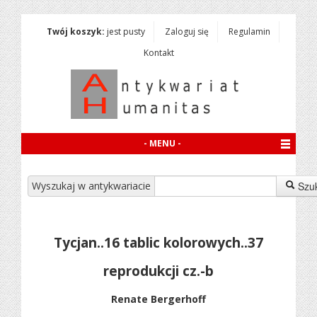
Twój koszyk:
jest pusty
Zaloguj się
Regulamin
Kontakt
- MENU -
Wyszukaj w antykwariacie
Szu
Tycjan..16 tablic kolorowych..37
reprodukcji cz.-b
Renate Bergerhoff