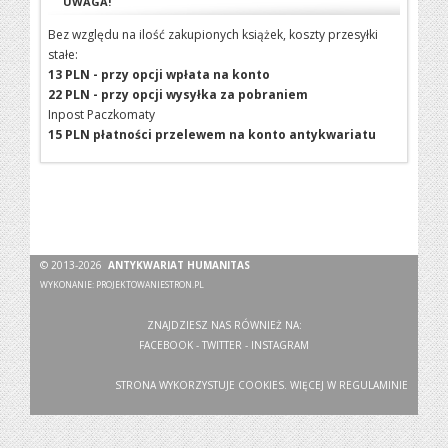
UWAGA!
Bez względu na ilość zakupionych książek, koszty przesyłki
stałe:
13 PLN - przy opcji wpłata na konto
22 PLN - przy opcji wysyłka za pobraniem
Inpost Paczkomaty
15 PLN płatności przelewem na konto antykwariatu
© 2013-2026
ANTYKWARIAT HUMANITAS
WYKONANIE:
PROJEKTOWANIESTRON.PL
ZNAJDZIESZ NAS RÓWNIEŻ NA:
FACEBOOK
-
TWITTER
-
INSTAGRAM
STRONA WYKORZYSTUJE COOKIES. WIĘCEJ W
REGULAMINIE