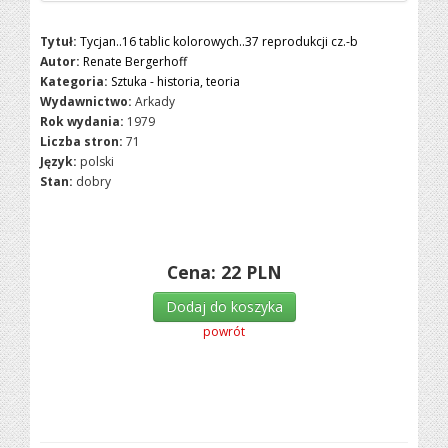
Tytuł:
Tycjan..16 tablic kolorowych..37 reprodukcji cz.-b
Autor:
Renate Bergerhoff
Kategoria:
Sztuka - historia, teoria
Wydawnictwo:
Arkady
Rok wydania:
1979
Liczba stron:
71
Język:
polski
Stan:
dobry
Cena:
22
PLN
Dodaj do koszyka
powrót