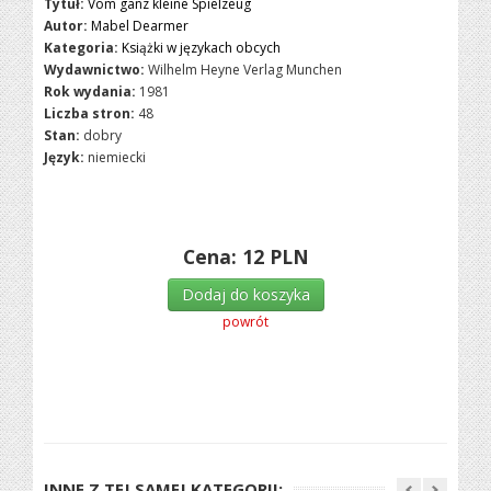
Tytuł:
Vom ganz kleine Spielzeug
Autor:
Mabel Dearmer
Kategoria:
Książki w językach obcych
Wydawnictwo:
Wilhelm Heyne Verlag Munchen
Rok wydania:
1981
Liczba stron:
48
Stan:
dobry
Język:
niemiecki
Cena:
12
PLN
Dodaj do koszyka
powrót
INNE Z TEJ SAMEJ KATEGORII: