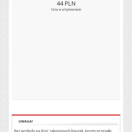
44
PLN
Cena w antykwariacie
UWAGA!
Bez względu na ilość zakupionych książek, koszty przesyłki