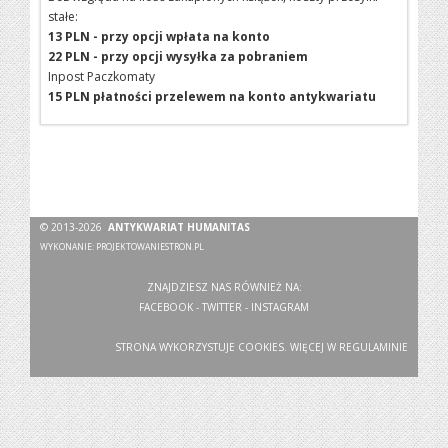
stałe:
13 PLN - przy opcji wpłata na konto
22 PLN - przy opcji wysyłka za pobraniem
Inpost Paczkomaty
15 PLN płatności przelewem na konto antykwariatu
© 2013-2026
ANTYKWARIAT HUMANITAS
WYKONANIE:
PROJEKTOWANIESTRON.PL
ZNAJDZIESZ NAS RÓWNIEŻ NA:
FACEBOOK
-
TWITTER
-
INSTAGRAM
STRONA WYKORZYSTUJE COOKIES. WIĘCEJ W
REGULAMINIE