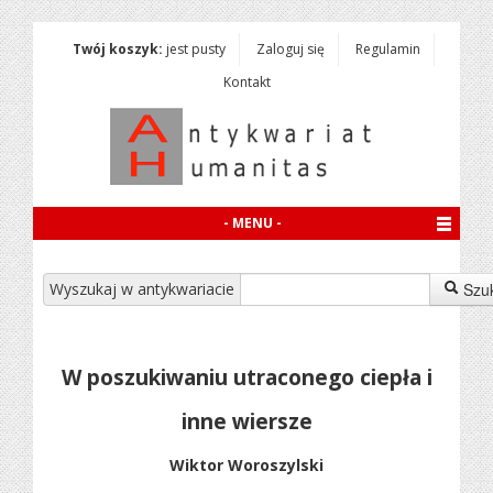
Twój koszyk:
jest pusty
Zaloguj się
Regulamin
Kontakt
- MENU -
Wyszukaj w antykwariacie
Szu
W poszukiwaniu utraconego ciepła i
inne wiersze
Wiktor Woroszylski