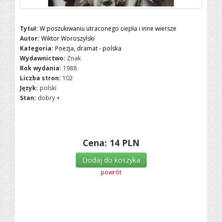
Tytuł:
W poszukiwaniu utraconego ciepła i inne wiersze
Autor:
Wiktor Woroszylski
Kategoria:
Poezja, dramat - polska
Wydawnictwo:
Znak
Rok wydania:
1988
Liczba stron:
102
Język:
polski
Stan:
dobry +
Cena:
14
PLN
Dodaj do koszyka
powrót