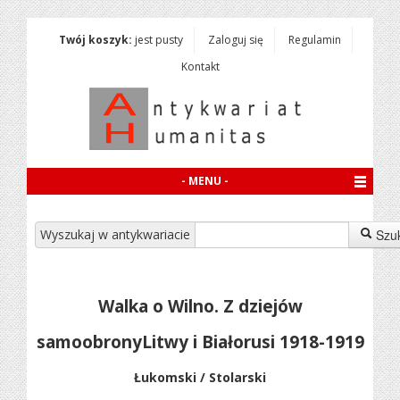
Twój koszyk:
jest pusty
Zaloguj się
Regulamin
Kontakt
- MENU -
Wyszukaj w antykwariacie
Szu
Walka o Wilno. Z dziejów
samoobronyLitwy i Białorusi 1918-1919
Łukomski / Stolarski