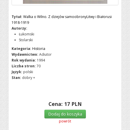
Tytuł:
Walka o Wilno. Z dziejów samoobronyLitwy i Białorusi
1918-1919
Autorzy:
Łukomski
Stolarski
Kategoria:
Historia
Wydawnictwo:
Adiutor
Rok wydania:
1994
Liczba stron:
70
Język:
polski
Stan:
dobry +
Cena:
17
PLN
Dodaj do koszyka
powrót