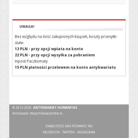
UWAGA!
Bez względu na ilość zakupionych książek, koszty przesyłki
stałe:
13 PLN - przy opcji wpłata na konto
22 PLN - przy opcji wysyłka za pobraniem
Inpost Paczkomaty
15 PLN płatności przelewem na konto antykwariatu
© 2013-2026
ANTYKWARIAT HUMANITAS
WYKONANIE:
PROJEKTOWANIESTRON.PL
ZNAJDZIESZ NAS RÓWNIEŻ NA:
FACEBOOK
-
TWITTER
-
INSTAGRAM