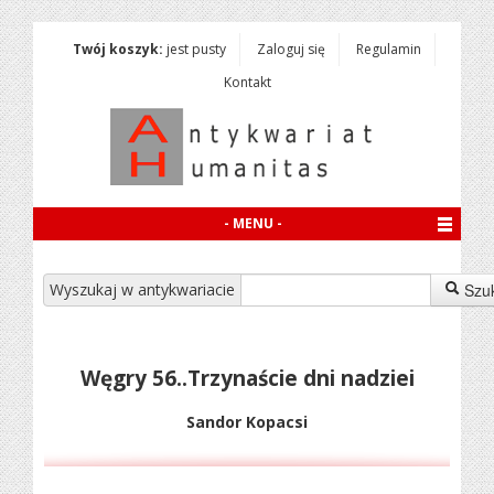
Twój koszyk:
jest pusty
Zaloguj się
Regulamin
Kontakt
- MENU -
Wyszukaj w antykwariacie
Szu
Węgry 56..Trzynaście dni nadziei
Sandor Kopacsi