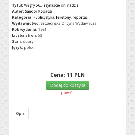
Tytuł:
Węgry 56..Trzynaście dni nadziei
Autor:
Sandor Kopacsi
Kategoria:
Publicystyka, felietony, reportaż
Wydawnictwo:
Szczecińska Oficyna Wydawnicza
Rok wydania:
1981
Liczba stron:
53
Stan:
dobry -
Język:
polski
Cena:
11
PLN
Dodaj do koszyka
powrót
Opis