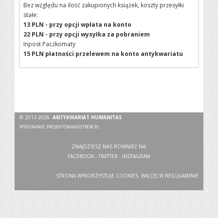
Bez względu na ilość zakupionych książek, koszty przesyłki
stałe:
13 PLN - przy opcji wpłata na konto
22 PLN - przy opcji wysyłka za pobraniem
Inpost Paczkomaty
15 PLN płatności przelewem na konto antykwariatu
© 2013-2026
ANTYKWARIAT HUMANITAS
WYKONANIE:
PROJEKTOWANIESTRON.PL
ZNAJDZIESZ NAS RÓWNIEŻ NA:
FACEBOOK
-
TWITTER
-
INSTAGRAM
STRONA WYKORZYSTUJE COOKIES. WIĘCEJ W
REGULAMINIE