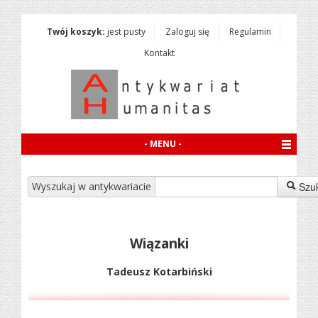
Twój koszyk:
jest pusty
Zaloguj się
Regulamin
Kontakt
- MENU -
Wyszukaj w antykwariacie
Szu
Wiązanki
Tadeusz Kotarbiński