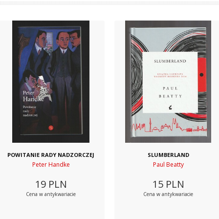
POWITANIE RADY NADZORCZEJ
SLUMBERLAND
Peter Handke
Paul Beatty
19
PLN
15
PLN
Cena w antykwariacie
Cena w antykwariacie