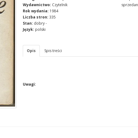
Wydawnictwo:
Czytelnik
sprzedan
Rok wydania:
1984
Liczba stron:
335
Stan:
dobry -
Język:
polski
Opis
Spis treści
Uwagi: