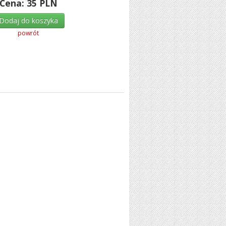
Cena:
35
PLN
Dodaj do koszyka
powrót