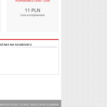
Achmatowicz-Otok / Otok
11
PLN
Cena w antykwariacie
DŹ NAS NA FACEBOOK'U
WYKORZYSTUJE COOKIES. WIĘCEJ W
REGULAMINIE