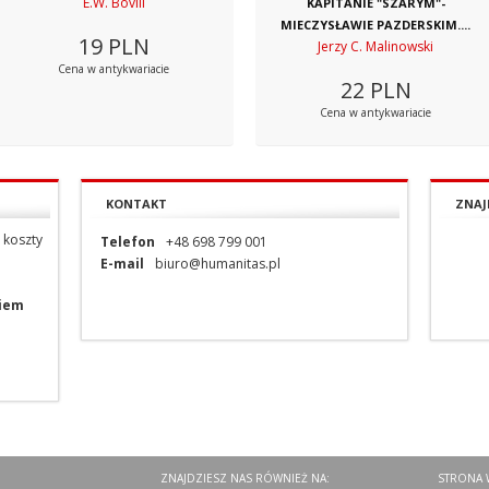
E.W. Bovill
KAPITANIE "SZARYM"-
MIECZYSŁAWIE PAZDERSKIM....
19
PLN
Jerzy C. Malinowski
Cena w antykwariacie
22
PLN
Cena w antykwariacie
KONTAKT
ZNAJ
 koszty
Telefon
+48 698 799 001
E-mail
biuro@humanitas.pl
niem
ZNAJDZIESZ NAS RÓWNIEŻ NA:
STRONA 