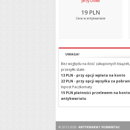
Jerzy Dowit
19
PLN
Cena w antykwariacie
UWAGA!
Bez względu na ilość zakupionych książek,
przesyłki stałe:
13 PLN - przy opcji wpłata na konto
22 PLN - przy opcji wysyłka za pobra
Inpost Paczkomaty
15 PLN płatności przelewem na konto
antykwariatu
© 2013-2026
ANTYKWARIAT HUMANITAS