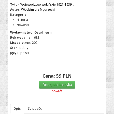
Tytuł:
Województwo wołyńskie 1921-1939...
Autor:
Włodzimierz Mędrzecki
Kategorie:
Historia
Nowości
Wydawnictwo:
Ossolineum
Rok wydania:
1988
Liczba stron:
202
Stan:
dobry -
Język:
polski
Cena:
59
PLN
Dodaj do koszyka
powrót
Opis
Spis treści