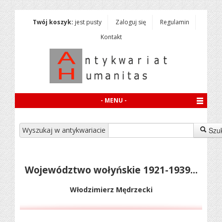
Twój koszyk:
jest pusty
Zaloguj się
Regulamin
Kontakt
- MENU -
Wyszukaj w antykwariacie
Szu
Województwo wołyńskie 1921-1939...
Włodzimierz Mędrzecki