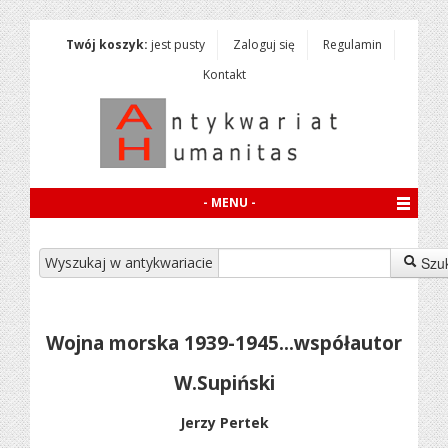
Twój koszyk:
jest pusty
Zaloguj się
Regulamin
Kontakt
- MENU -
Wyszukaj w antykwariacie
Szu
Wojna morska 1939-1945...współautor
W.Supiński
Jerzy Pertek