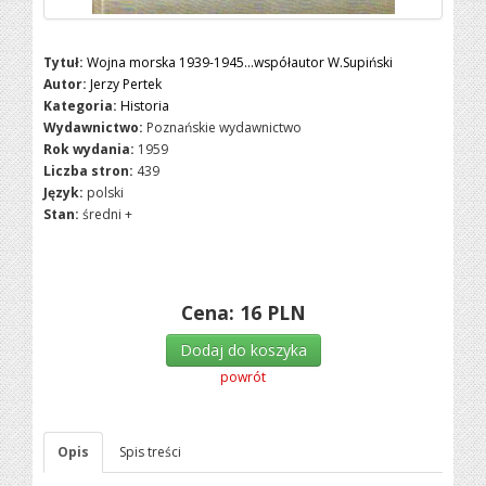
Tytuł:
Wojna morska 1939-1945...współautor W.Supiński
Autor:
Jerzy Pertek
Kategoria:
Historia
Wydawnictwo:
Poznańskie wydawnictwo
Rok wydania:
1959
Liczba stron:
439
Język:
polski
Stan:
średni +
Cena:
16
PLN
Dodaj do koszyka
powrót
Opis
Spis treści