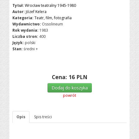
Tytuł:
Wrocław teatralny 1945-1980
Autor:
Józef Kelera
Kategoria:
Teatr, film, fotografia
Wydawnictwo:
Ossolineum
Rok wydania:
1983
Liczba stron:
400
Język:
polski
Stan:
średni +
Cena:
16
PLN
Dodaj do koszyka
powrót
Opis
Spis treści