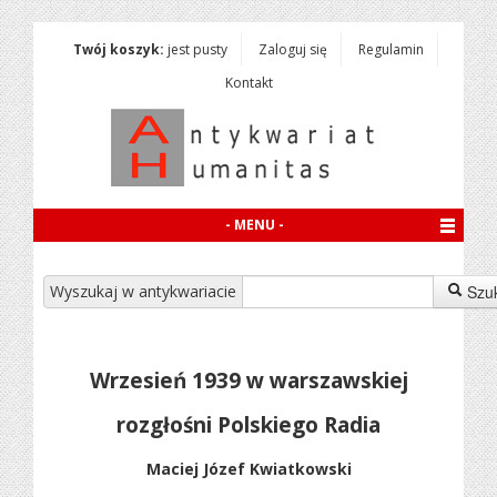
Twój koszyk:
jest pusty
Zaloguj się
Regulamin
Kontakt
- MENU -
Wyszukaj w antykwariacie
Szu
Wrzesień 1939 w warszawskiej
rozgłośni Polskiego Radia
Maciej Józef Kwiatkowski