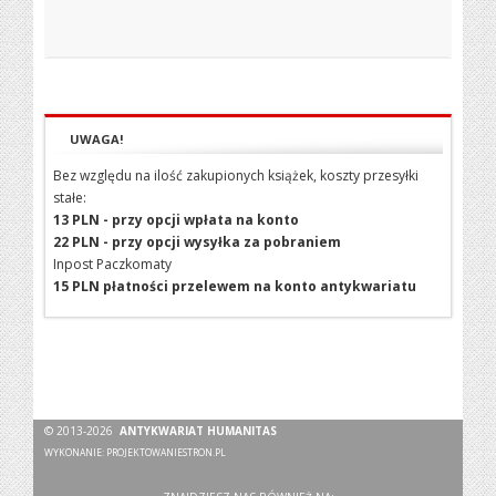
UWAGA!
Bez względu na ilość zakupionych książek, koszty przesyłki
stałe:
13 PLN - przy opcji wpłata na konto
22 PLN - przy opcji wysyłka za pobraniem
Inpost Paczkomaty
15 PLN płatności przelewem na konto antykwariatu
© 2013-2026
ANTYKWARIAT HUMANITAS
WYKONANIE:
PROJEKTOWANIESTRON.PL