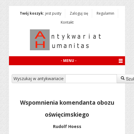
Twój koszyk:
jest pusty
Zaloguj się
Regulamin
Kontakt
- MENU -
Wyszukaj w antykwariacie
Szu
Wspomnienia komendanta obozu
oświęcimskiego
Rudolf Hoess