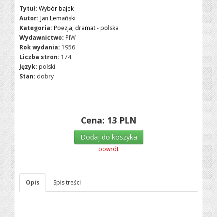
Tytuł:
Wybór bajek
Autor:
Jan Lemański
Kategoria:
Poezja, dramat - polska
Wydawnictwo:
PIW
Rok wydania:
1956
Liczba stron:
174
Język:
polski
Stan:
dobry
Cena:
13
PLN
Dodaj do koszyka
powrót
Opis
Spis treści