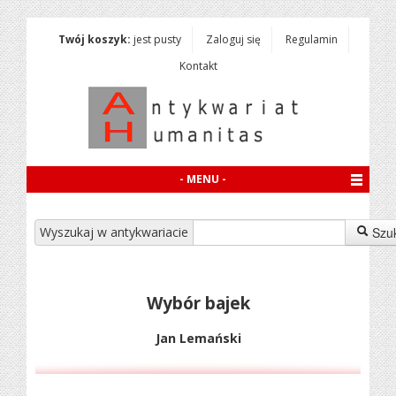
Twój koszyk:
jest pusty
Zaloguj się
Regulamin
Kontakt
- MENU -
Wyszukaj w antykwariacie
Szu
Wybór bajek
Jan Lemański