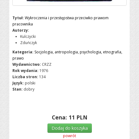
Tytuł:
Wykroczenia i przestępstwa przeciwko prawom
pracownika
Autorzy:
Kulczycki
Zduńczyk
Kategoria:
Socjologia, antropologia, psychologia, etnografia,
prawo
Wydawnictwo:
CRZZ
Rok wydania:
1976
Liczba stron:
134
Język:
polski
Stan:
dobry
Cena:
11
PLN
Dodaj do koszyka
powrót