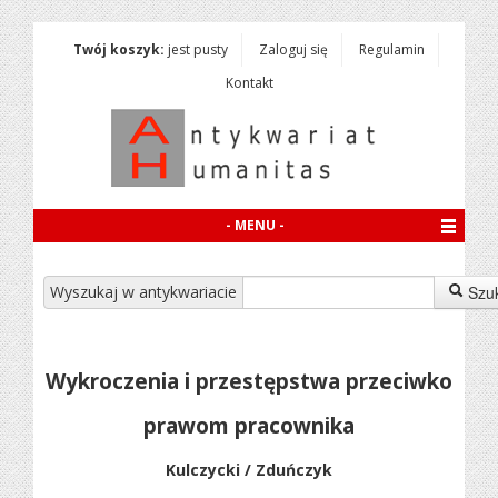
Twój koszyk:
jest pusty
Zaloguj się
Regulamin
Kontakt
- MENU -
Wyszukaj w antykwariacie
Szu
Wykroczenia i przestępstwa przeciwko
prawom pracownika
Kulczycki / Zduńczyk