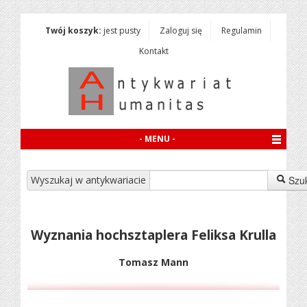
Twój koszyk:
jest pusty
Zaloguj się
Regulamin
Kontakt
- MENU -
Wyszukaj w antykwariacie
Szu
Wyznania hochsztaplera Feliksa Krulla
Tomasz Mann