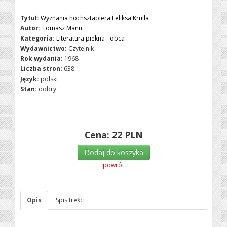
Tytuł:
Wyznania hochsztaplera Feliksa Krulla
Autor:
Tomasz Mann
Kategoria:
Literatura piekna - obca
Wydawnictwo:
Czytelnik
Rok wydania:
1968
Liczba stron:
638
Język:
polski
Stan:
dobry
Cena:
22
PLN
Dodaj do koszyka
powrót
Opis
Spis treści