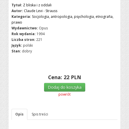
Tytuł:
Z bliska i z oddali
Autor:
Claude Levi - Strauss
Kategoria:
Socjologia, antropologia, psychologia, etnografia,
prawo
Wydawnictwo:
Opus
Rok wydania:
1994
Liczba stron:
221
Język:
polski
Stan:
dobry
Cena:
22
PLN
Dodaj do koszyka
powrót
Opis
Spis treści