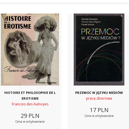
HISTOIRE ET PHILOSOPHIE DE L
PRZEMOC W JĘZYKU MEDIÓW
praca zbiorowa
EROTISME
Francois des Aulnoyes
17
PLN
29
PLN
Cena w antykwariacie
Cena w antykwariacie