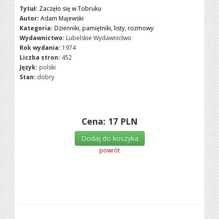
Tytuł:
Zaczęło się w Tobruku
Autor:
Adam Majewski
Kategoria:
Dzienniki, pamiętniki, listy, rozmowy
Wydawnictwo:
Lubelskie Wydawnictwo
Rok wydania:
1974
Liczba stron:
452
Język:
polski
Stan:
dobry
Cena:
17
PLN
Dodaj do koszyka
powrót