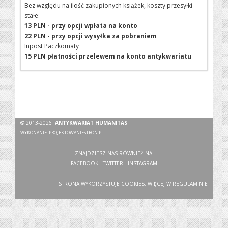
Bez względu na ilość zakupionych książek, koszty przesyłki
stałe:
13 PLN - przy opcji wpłata na konto
22 PLN - przy opcji wysyłka za pobraniem
Inpost Paczkomaty
15 PLN płatności przelewem na konto antykwariatu
© 2013-2026
ANTYKWARIAT HUMANITAS
WYKONANIE:
PROJEKTOWANIESTRON.PL
ZNAJDZIESZ NAS RÓWNIEŻ NA:
FACEBOOK
-
TWITTER
-
INSTAGRAM
STRONA WYKORZYSTUJE COOKIES. WIĘCEJ W
REGULAMINIE