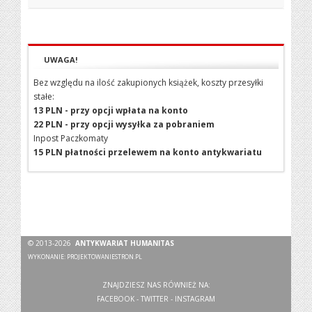
UWAGA!
Bez względu na ilość zakupionych książek, koszty przesyłki
stałe:
13 PLN - przy opcji wpłata na konto
22 PLN - przy opcji wysyłka za pobraniem
Inpost Paczkomaty
15 PLN płatności przelewem na konto antykwariatu
© 2013-2026
ANTYKWARIAT HUMANITAS
WYKONANIE:
PROJEKTOWANIESTRON.PL
ZNAJDZIESZ NAS RÓWNIEŻ NA:
FACEBOOK
-
TWITTER
-
INSTAGRAM