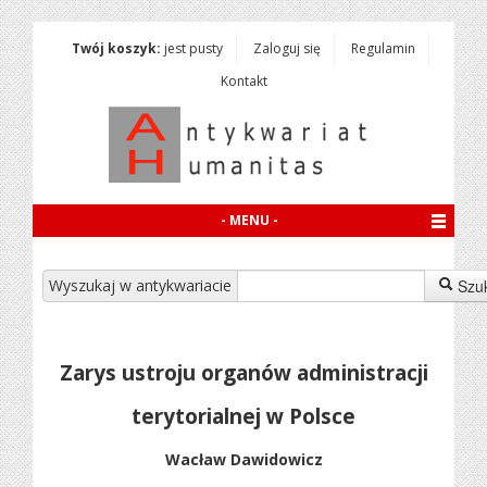
Twój koszyk:
jest pusty
Zaloguj się
Regulamin
Kontakt
- MENU -
Wyszukaj w antykwariacie
Szu
Zarys ustroju organów administracji
terytorialnej w Polsce
Wacław Dawidowicz