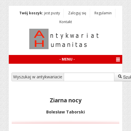
Twój koszyk:
jest pusty
Zaloguj się
Regulamin
Kontakt
- MENU -
Wyszukaj w antykwariacie
Szu
Ziarna nocy
Bolesław Taborski