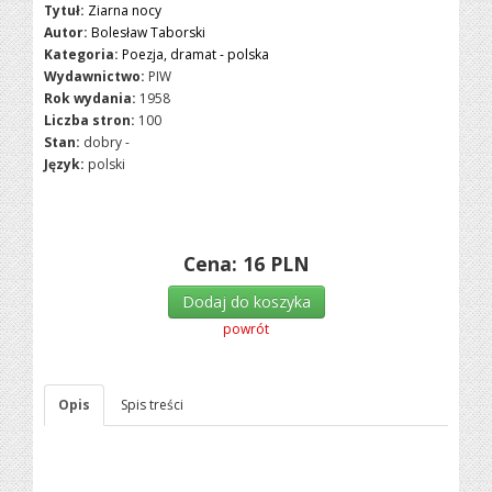
Tytuł:
Ziarna nocy
Autor:
Bolesław Taborski
Kategoria:
Poezja, dramat - polska
Wydawnictwo:
PIW
Rok wydania:
1958
Liczba stron:
100
Stan:
dobry -
Język:
polski
Cena:
16
PLN
Dodaj do koszyka
powrót
Opis
Spis treści