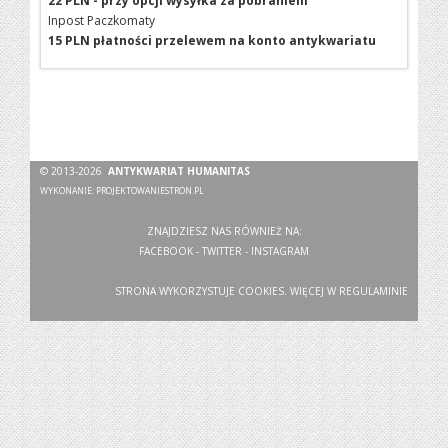
22 PLN - przy opcji wysyłka za pobraniem
Inpost Paczkomaty
15 PLN płatności przelewem na konto antykwariatu
© 2013-2026
ANTYKWARIAT HUMANITAS
WYKONANIE:
PROJEKTOWANIESTRON.PL
ZNAJDZIESZ NAS RÓWNIEŻ NA:
FACEBOOK
-
TWITTER
-
INSTAGRAM
STRONA WYKORZYSTUJE COOKIES. WIĘCEJ W
REGULAMINIE