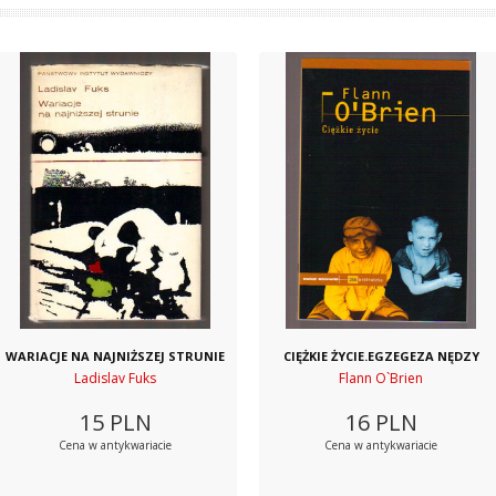
WARIACJE NA NAJNIŻSZEJ STRUNIE
CIĘŻKIE ŻYCIE.EGZEGEZA NĘDZY
Ladislav Fuks
Flann O`Brien
15
PLN
16
PLN
Cena w antykwariacie
Cena w antykwariacie