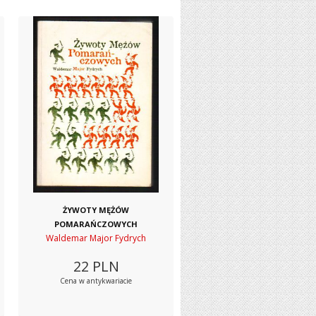
ŻYWOTY MĘŻÓW
POMARAŃCZOWYCH
Waldemar Major Fydrych
22
PLN
Cena w antykwariacie