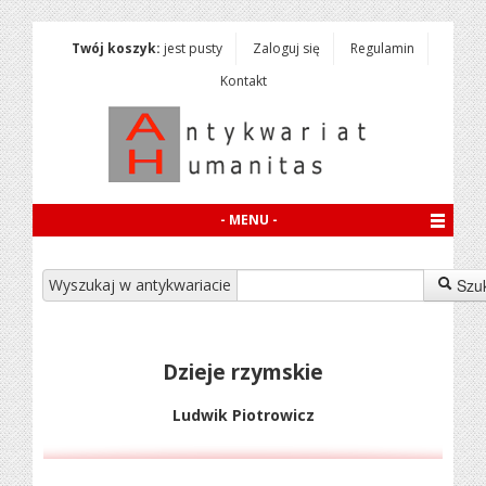
Twój koszyk:
jest pusty
Zaloguj się
Regulamin
Kontakt
- MENU -
Wyszukaj w antykwariacie
Szu
Dzieje rzymskie
Ludwik Piotrowicz