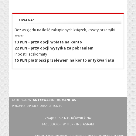
UWAGA!
Bez względu na ilość zakupionych książek, koszty przesyłki
stałe:
13 PLN - przy opcji wpłata na konto
22 PLN - przy opcji wysyłka za pobraniem
Inpost Paczkomaty
15 PLN płatności przelewem na konto antykwariatu
© 2013-2026
ANTYKWARIAT HUMANITAS
WYKONANIE:
PROJEKTOWANIESTRON.PL
ZNAJDZIESZ NAS RÓWNIEŻ NA:
FACEBOOK
-
TWITTER
-
INSTAGRAM