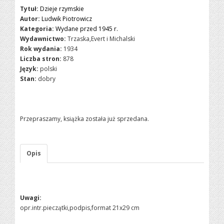
Tytuł:
Dzieje rzymskie
Autor:
Ludwik Piotrowicz
Kategoria:
Wydane przed 1945 r.
Wydawnictwo:
Trzaska,Evert i Michalski
Rok wydania:
1934
Liczba stron:
878
Język:
polski
Stan:
dobry
Przepraszamy, książka została już sprzedana.
Opis
Uwagi:
opr.intr.pieczątki,podpis,format 21x29 cm