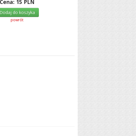
Cena:
15
PLN
Dodaj do koszyka
powrót