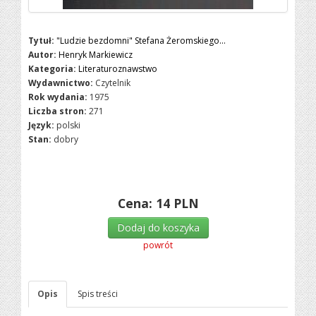
Tytuł:
"Ludzie bezdomni" Stefana Żeromskiego...
Autor:
Henryk Markiewicz
Kategoria:
Literaturoznawstwo
Wydawnictwo:
Czytelnik
Rok wydania:
1975
Liczba stron:
271
Język:
polski
Stan:
dobry
Cena:
14
PLN
Dodaj do koszyka
powrót
Opis
Spis treści