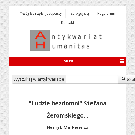
Twój koszyk:
jest pusty
Zaloguj się
Regulamin
Kontakt
- MENU -
Wyszukaj w antykwariacie
Szu
"Ludzie bezdomni" Stefana
Żeromskiego...
Henryk Markiewicz