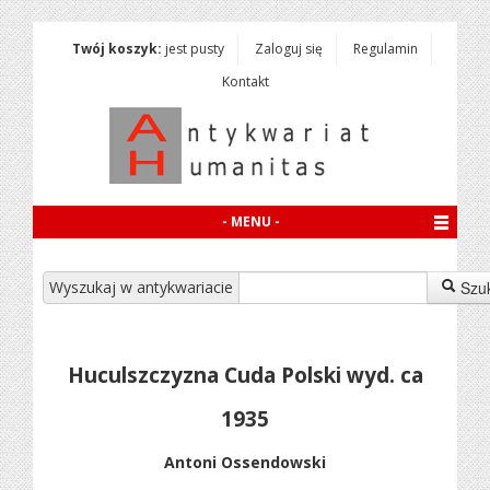
Twój koszyk:
jest pusty
Zaloguj się
Regulamin
Kontakt
- MENU -
Wyszukaj w antykwariacie
Szu
Huculszczyzna Cuda Polski wyd. ca
1935
Antoni Ossendowski