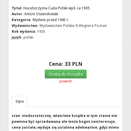
Tytuł:
Huculszczyzna Cuda Polski wyd. ca 1935
Autor:
Antoni Ossendowski
Kategoria:
Wydane przed 1945 r.
Wydawnictwo:
Wydawnictwo Polskie R.Wegnera Poznań
Rok wydania:
1935
Język:
polski
Cena:
33
PLN
Dodaj do koszyka
powrót
Opis
stan niedostateczny, właściwie książka w tym stanie nie
powinna być sprzedawana ale może kogoś zainteresuje,
cena została, wydaje się ustalona adekwatnie, gdyż mimo