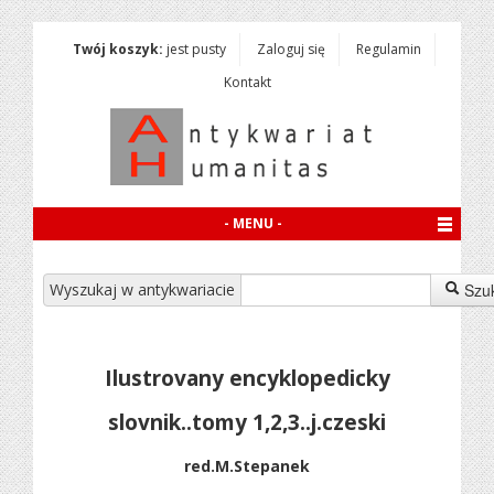
Twój koszyk:
jest pusty
Zaloguj się
Regulamin
Kontakt
- MENU -
Wyszukaj w antykwariacie
Szu
Ilustrovany encyklopedicky
slovnik..tomy 1,2,3..j.czeski
red.M.Stepanek