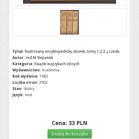
Tytuł:
Ilustrovany encyklopedicky slovnik..tomy 1,2,3..j.czeski
Autor:
red.M.Stepanek
Kategoria:
Książki w językach obcych
Wydawnictwo:
Academia
Rok wydania:
1982
Liczba stron:
2902
Stan:
dobry
Język:
inne
Cena:
33
PLN
Dodaj do koszyka