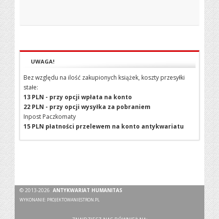
UWAGA!
Bez względu na ilość zakupionych książek, koszty przesyłki
stałe:
13 PLN - przy opcji wpłata na konto
22 PLN - przy opcji wysyłka za pobraniem
Inpost Paczkomaty
15 PLN płatności przelewem na konto antykwariatu
© 2013-2026
ANTYKWARIAT HUMANITAS
WYKONANIE:
PROJEKTOWANIESTRON.PL