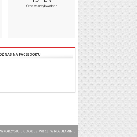
Cena w antykwariacie
DŹ NAS NA FACEBOOK'U
WYKORZYSTUJE COOKIES. WIĘCEJ W
REGULAMINIE