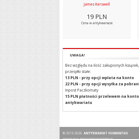
James Kerswell
19
PLN
Cena w antykwariacie
UWAGA!
Bez względu na ilość zakupionych książek,
przesyłki stałe:
13 PLN - przy opcji wpłata na konto
22 PLN - przy opcji wysyłka za pobra
Inpost Paczkomaty
15 PLN płatności przelewem na konto
antykwariatu
© 2013-2026
ANTYKWARIAT HUMANITAS