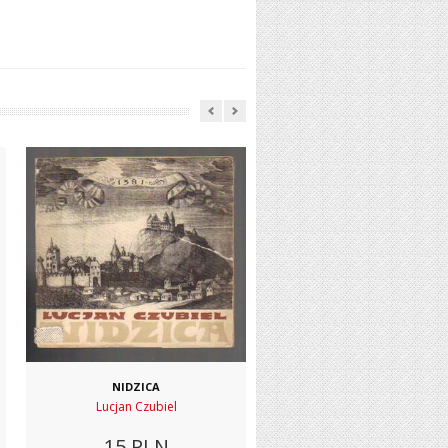
NIDZICA
Lucjan Czubiel
15
PLN