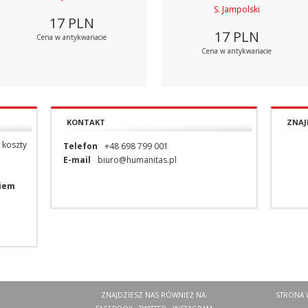
S. Jampolski
17
PLN
17
PLN
Cena w antykwariacie
Cena w antykwariacie
KONTAKT
ZNAJ
 koszty
Telefon
+48 698 799 001
E-mail
biuro@humanitas.pl
niem
ZNAJDZIESZ NAS RÓWNIEŻ NA:
STRONA 