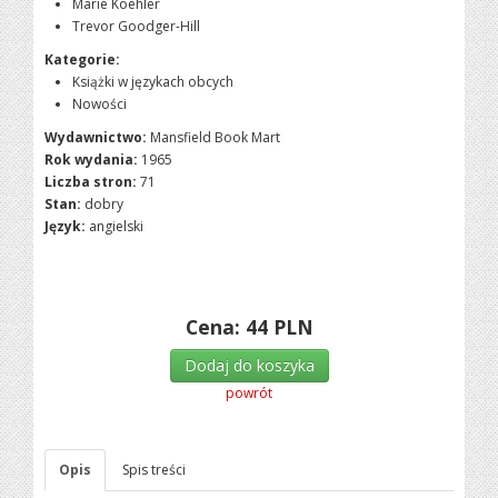
Marie Koehler
Trevor Goodger-Hill
Kategorie:
Książki w językach obcych
Nowości
Wydawnictwo:
Mansfield Book Mart
Rok wydania:
1965
Liczba stron:
71
Stan:
dobry
Język:
angielski
Cena:
44
PLN
Dodaj do koszyka
powrót
Opis
Spis treści