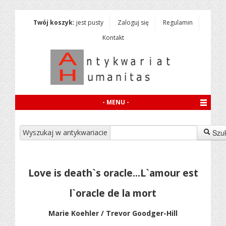
Twój koszyk:
jest pusty
Zaloguj się
Regulamin
Kontakt
- MENU -
Wyszukaj w antykwariacie
Szu
Love is death`s oracle...L`amour est
l`oracle de la mort
Marie Koehler / Trevor Goodger-Hill