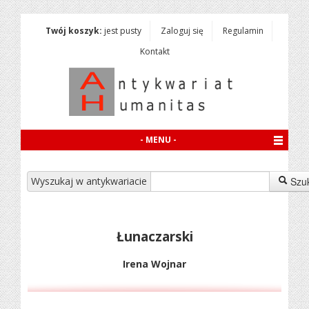
Twój koszyk:
jest pusty
Zaloguj się
Regulamin
Kontakt
- MENU -
Wyszukaj w antykwariacie
Szu
Łunaczarski
Irena Wojnar