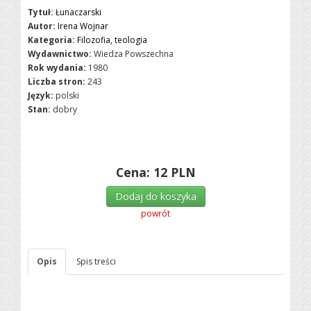
Tytuł:
Łunaczarski
Autor:
Irena Wojnar
Kategoria:
Filozofia, teologia
Wydawnictwo:
Wiedza Powszechna
Rok wydania:
1980
Liczba stron:
243
Język:
polski
Stan:
dobry
Cena:
12
PLN
Dodaj do koszyka
powrót
Opis
Spis treści