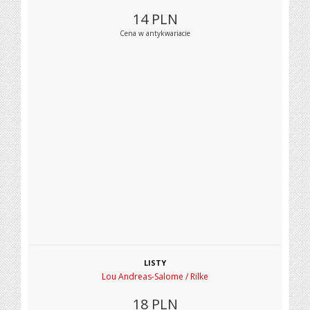
14
PLN
Cena w antykwariacie
LISTY
Lou Andreas-Salome / Rilke
18
PLN