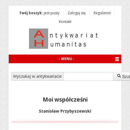
Twój koszyk:
jest pusty
Zaloguj się
Regulamin
Kontakt
- MENU -
Wyszukaj w antykwariacie
Szu
Moi współcześni
Stanisław Przybyszewski