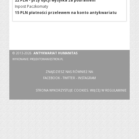
22 PLN - przy opcji wysyłka za pobraniem
Inpost Paczkomaty
15 PLN płatności przelewem na konto antykwariatu
© 2013-2026
ANTYKWARIAT HUMANITAS
WYKONANIE:
PROJEKTOWANIESTRON.PL
ZNAJDZIESZ NAS RÓWNIEŻ NA:
FACEBOOK
-
TWITTER
-
INSTAGRAM
STRONA WYKORZYSTUJE COOKIES. WIĘCEJ W
REGULAMINIE