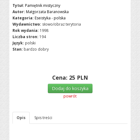
Tytuł:
Pamiętnik mistyczny
Autor:
Małgorzata Baranowska
Kategoria:
Eseistyka - polska
Wydawnictwo:
słowo/obraz terytoria
Rok wydania:
1998
Liczba stron:
194
Język:
polski
Stan:
bardzo dobry
Cena:
25
PLN
Dodaj do koszyka
powrót
Opis
Spis treści