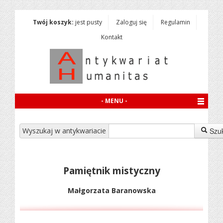
Twój koszyk:
jest pusty
Zaloguj się
Regulamin
Kontakt
- MENU -
Wyszukaj w antykwariacie
Szu
Pamiętnik mistyczny
Małgorzata Baranowska