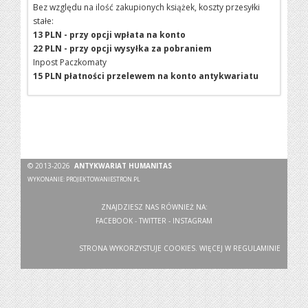
Bez względu na ilość zakupionych książek, koszty przesyłki
stałe:
13 PLN - przy opcji wpłata na konto
22 PLN - przy opcji wysyłka za pobraniem
Inpost Paczkomaty
15 PLN płatności przelewem na konto antykwariatu
© 2013-2026
ANTYKWARIAT HUMANITAS
WYKONANIE:
PROJEKTOWANIESTRON.PL
ZNAJDZIESZ NAS RÓWNIEŻ NA:
FACEBOOK
-
TWITTER
-
INSTAGRAM
STRONA WYKORZYSTUJE COOKIES. WIĘCEJ W
REGULAMINIE