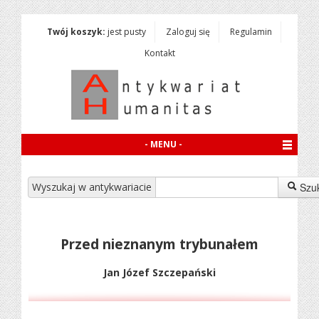
Twój koszyk:
jest pusty
Zaloguj się
Regulamin
Kontakt
- MENU -
Wyszukaj w antykwariacie
Szu
Przed nieznanym trybunałem
Jan Józef Szczepański