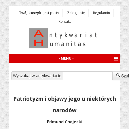
Twój koszyk:
jest pusty
Zaloguj się
Regulamin
Kontakt
- MENU -
Wyszukaj w antykwariacie
Szu
Patriotyzm i objawy jego u niektórych
narodów
Edmund Chojecki