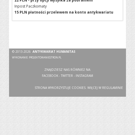
22 PLN - przy opcji wysyłka za pobraniem
Inpost Paczkomaty
15 PLN płatności przelewem na konto antykwariatu
© 2013-2026
ANTYKWARIAT HUMANITAS
WYKONANIE:
PROJEKTOWANIESTRON.PL
ZNAJDZIESZ NAS RÓWNIEŻ NA:
FACEBOOK
-
TWITTER
-
INSTAGRAM
STRONA WYKORZYSTUJE COOKIES. WIĘCEJ W
REGULAMINIE