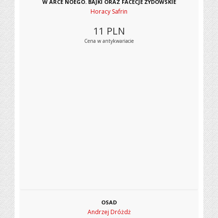
W ARCE NOEGO. BAJKI ORAZ FACECJE ŻYDOWSKIE
Horacy Safrin
11
PLN
Cena w antykwariacie
OSAD
Andrzej Dróżdż