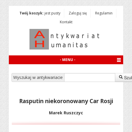
Twój koszyk:
jest pusty
Zaloguj się
Regulamin
Kontakt
- MENU -
Wyszukaj w antykwariacie
Szu
Rasputin niekoronowany Car Rosji
Marek Ruszczyc