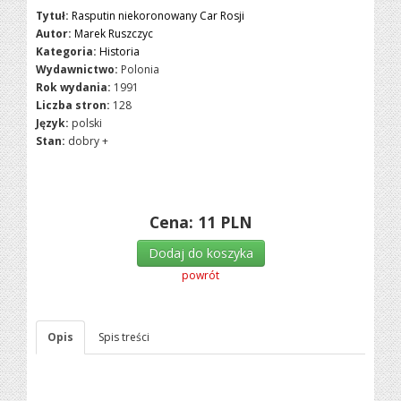
Tytuł:
Rasputin niekoronowany Car Rosji
Autor:
Marek Ruszczyc
Kategoria:
Historia
Wydawnictwo:
Polonia
Rok wydania:
1991
Liczba stron:
128
Język:
polski
Stan:
dobry +
Cena:
11
PLN
Dodaj do koszyka
powrót
Opis
Spis treści